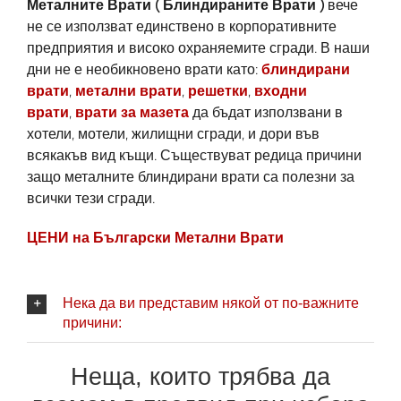
Металните Врати ( Блиндираните Врати
)
вече
не се използват единствено в корпоративните
предприятия и високо охраняемите сгради. В наши
дни не е необикновено врати като:
блиндирани
врати
,
метални врати
,
решетки
,
входни
врати
,
врати за мазета
да бъдат използвани в
хотели, мотели, жилищни сгради, и дори във
всякакъв вид къщи. Съществуват редица причини
защо металните блиндирани врати са полезни за
всички тези сгради.
ЦЕНИ на Български Метални Врати
Нека да ви представим някой от по-важните
причини:
Неща, които трябва да