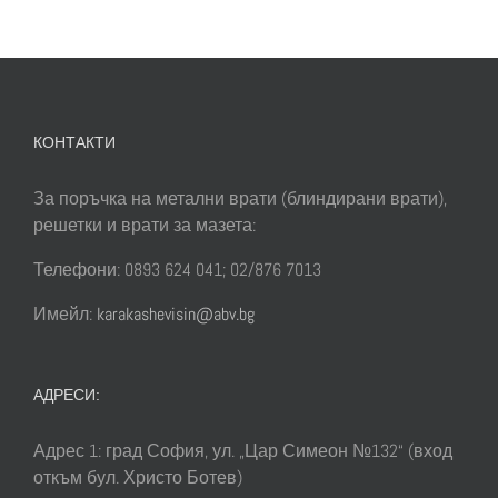
КОНТАКТИ
За поръчка на метални врати (блиндирани врати),
решетки и врати за мазета:
Телефони: 0893 624 041; 02/876 7013
Имейл:
karakashevisin@abv.bg
АДРЕСИ:
Адрес 1: град София, ул. „Цар Симеон №132“ (вход
откъм бул. Христо Ботев)