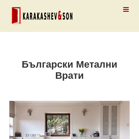
Skip
to
content
Български Метални
Врати