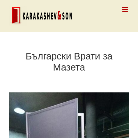
Skip
to
content
Български Врати за
Мазета