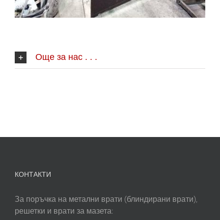
Още за нас . . .
КОНТАКТИ
За поръчка на метални врати (блиндирани врати),
решетки и врати за мазета: