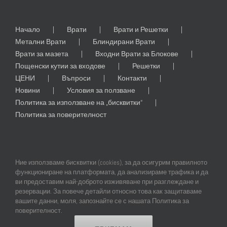
Начало
Врати
Врати и Решетки
Метални Врати
Блиндирани Врати
Врати за мазета
Входни Врати за Блокове
Пощенски кутии за входове
Решетки
ЦЕНИ
Въпроси
Контакти
Новини
Условия за ползване
Политика за използване на „бисквитки“
Политика за поверителност
Ние използваме бисквитки (cookies), за да осигурим правилното
функциониране на платформата, да анализираме трафика и да
ви предоставим най-доброто изживяване при разглеждане и
резервации. За повече детайли относно това как защитаваме
© Copyright
2026 |
All
Rights
Reserved
|
Професионален
Уеб
вашите данни, моля, запознайте се с нашата Политика за
Дизайн
и
SEO
от
Online Creations
Ltd
поверителност.