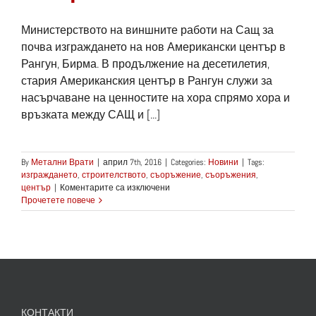
Министерството на виншните работи на Сащ за
почва изграждането на нов Американски център в
Рангун, Бирма. В продължение на десетилетия,
стария Американския център в Рангун служи за
насърчаване на ценностите на хора спрямо хора и
връзката между САЩ и [...]
By
Метални Врати
|
април 7th, 2016
|
Categories:
Новини
|
Tags:
изграждането
,
строителството
,
съоръжение
,
съоръжения
,
за
център
|
Коментарите са изключени
Започва
Прочетете повече
строителството
на
Американски
център
в
Бирма
КОНТАКТИ