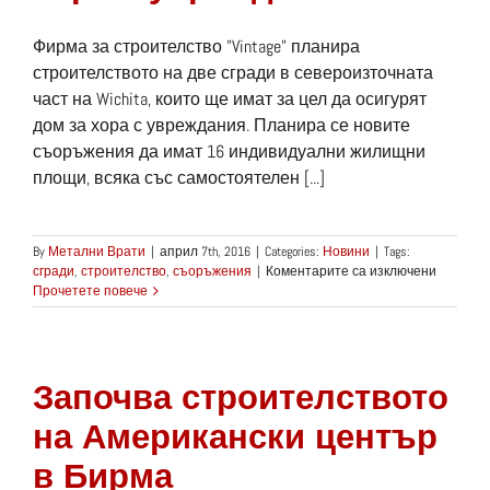
Фирма за строителство "Vintage" планира
строителството на две сгради в североизточната
част на Wichita, които ще имат за цел да осигурят
дом за хора с увреждания. Планира се новите
съоръжения да имат 16 индивидуални жилищни
площи, всяка със самостоятелен [...]
By
Метални Врати
|
април 7th, 2016
|
Categories:
Новини
|
Tags:
за
сгради
,
строителство
,
съоръжения
|
Коментарите са изключени
Фирма
Прочетете повече
строи
сгради
за
хора
Започва строителството
с
уврежда
на Американски център
в Бирма