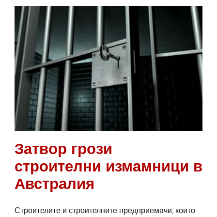
строителните
обекти
във
Великобритания
Затвор грози
строителни измамници в
Австралия
Строителите и строителните предприемачи, които