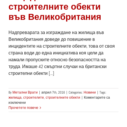
строителните обекти
във Великобритания
Надпреварата за изграждане на жилища във
Великобритания доведе до повишение в
инцидентите на строителните обекти, това от своя
страна води до една инициатива коя цели да
намали пропуските относно безопасността на
труда. Имаше 42 смъртни случаи на британски
строителни обекти [...]
By
Метални Врати
|
април 7th, 2016
|
Categories:
Новини
|
Tags:
жилища
,
строителите
,
строителните обекти
|
Коментарите са
за
изключени
Увеличаване
Прочетете повече
на
инцидентите
на