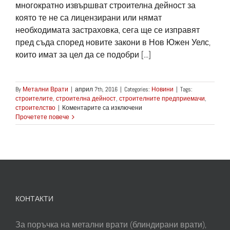
многократно извършват строителна дейност за
която те не са лицензирани или нямат
необходимата застраховка, сега ще се изправят
пред съда според новите закони в Нов Южен Уелс,
които имат за цел да се подобри [...]
By
Метални Врати
|
април 7th, 2016
|
Categories:
Новини
|
Tags:
строителите
,
строителна дейност
,
строителните предприемачи
,
за
строителство
|
Коментарите са изключени
Затвор
Прочетете повече
грози
строителни
измамници
в
Австралия
КОНТАКТИ
За поръчка на метални врати (блиндирани врати),