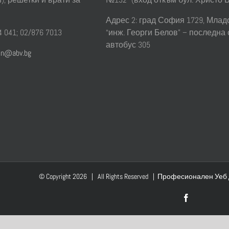
Адрес 2: град София 1729, Младос
 041; 02/876 7013
“инж. Георги Белов” – последна
автобус 305
sin@abv.bg
© Copyright
2026 |
All
Rights
Reserved
|
Професионален
Уеб
Facebook