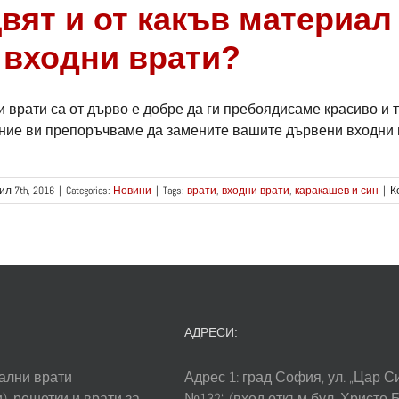
вят и от какъв материал
 входни врати?
 врати са от дърво е добре да ги пребоядисаме красиво и 
 ние ви препоръчваме да замените вашите дървени входни вр
ил 7th, 2016
|
Categories:
Новини
|
Tags:
врати
,
входни врати
,
каракашев и син
|
К
АДРЕСИ:
ални врати
Адрес 1: град София, ул. „Цар 
), решетки и врати за
№132“ (вход откъм бул. Христо 