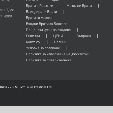
Врати и Решетки
Метални Врати
т 3, ул.
Блиндирани Врати
 спирка
Врати за мазета
Входни Врати за Блокове
Пощенски кутии за входове
Решетки
ЦЕНИ
Въпроси
Контакти
Новини
Условия за ползване
Политика за използване на „бисквитки“
Политика за поверителност
 Дизайн
и
SEO
от
Online Creations
Ltd