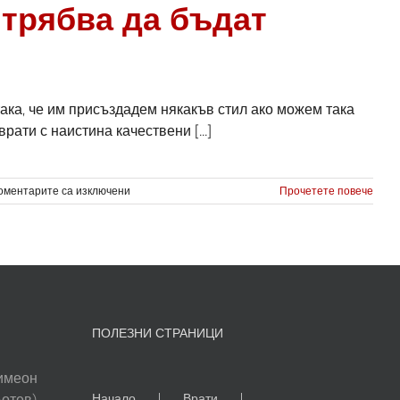
 трябва да бъдат
така, че им присъздадем някакъв стил ако можем така
ати с наистина качествени [...]
за
оментарите са изключени
Прочетете повече
Какъв
цвят
и
от
какъв
материал
трябва
да
ПОЛЕЗНИ СТРАНИЦИ
бъдат
нашите
входни
Симеон
врати?
Ботев)
Начало
Врати