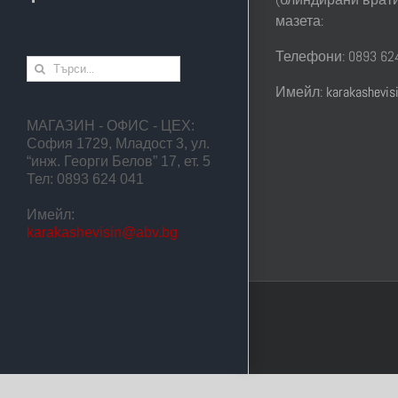
мазета:
Телефони: 0893 624
Търсене
...
Имейл:
karakashevi
МАГАЗИН - ОФИС - ЦЕХ:
София 1729, Младост 3, ул.
“инж. Георги Белов” 17, ет. 5
Тел: 0893 624 041
Имейл:
karakashevisin@abv.bg