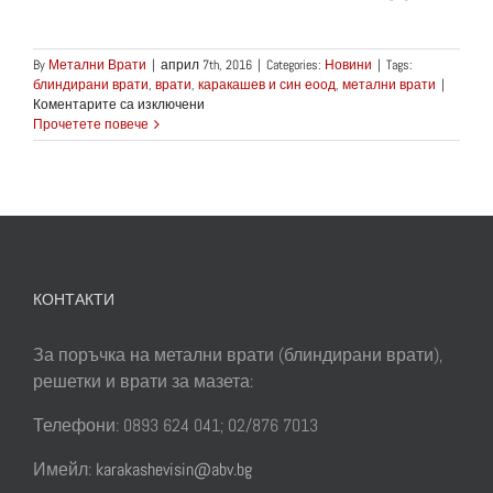
By
Метални Врати
|
април 7th, 2016
|
Categories:
Новини
|
Tags:
блиндирани врати
,
врати
,
каракашев и син еоод
,
метални врати
|
за
Коментарите са изключени
Блиндирани
Прочетете повече
Врати
от
„Каракашев
и
Син
ЕООД“
–
едно
КОНТАКТИ
произведение
на
изкуството
За поръчка на метални врати (блиндирани врати),
решетки и врати за мазета:
Телефони: 0893 624 041; 02/876 7013
Имейл:
karakashevisin@abv.bg