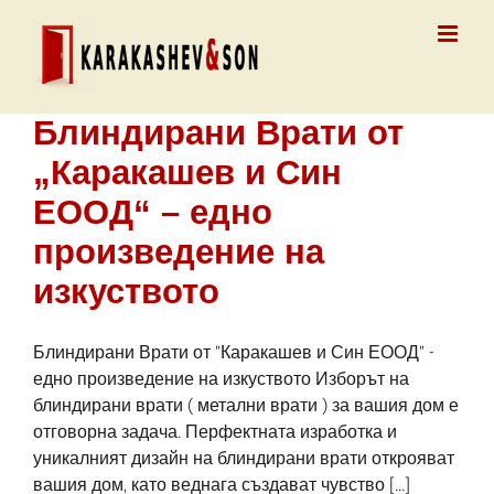
Skip
to
content
Блиндирани Врати от
„Каракашев и Син
ЕООД“ – едно
произведение на
изкуството
Блиндирани Врати от "Каракашев и Син ЕООД" -
едно произведение на изкуството Изборът на
блиндирани врати ( метални врати ) за вашия дом е
отговорна задача. Перфектната изработка и
уникалният дизайн на блиндирани врати открояват
вашия дом, като веднага създават чувство [...]