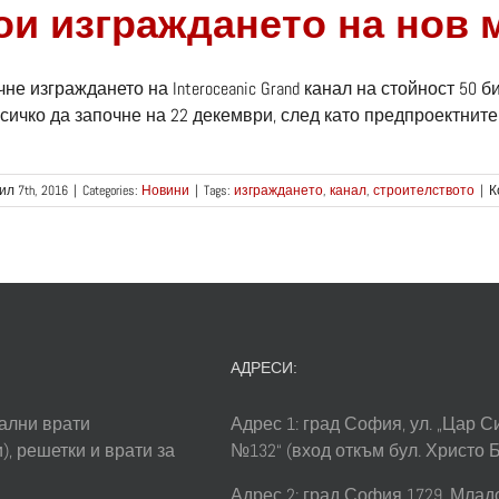
ои изграждането на нов 
не изграждането на Interoceanic Grand канал на стойност 50
сичко да започне на 22 декември, след като предпроектните 
ил 7th, 2016
|
Categories:
Новини
|
Tags:
изграждането
,
канал
,
строителството
|
К
АДРЕСИ:
ални врати
Адрес 1: град София, ул. „Цар 
), решетки и врати за
№132“ (вход откъм бул. Христо 
Адрес 2: град София 1729, Младос