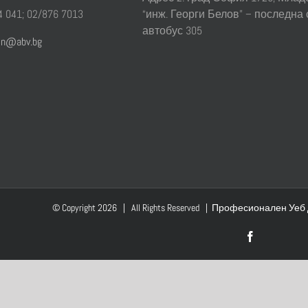
 041; 02/876 7013
“инж. Георги Белов” – последна
автобус 305
sin@abv.bg
© Copyright
2026 |
All
Rights
Reserved
|
Професионален
Уеб
Facebook