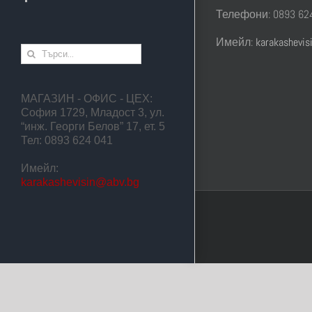
Телефони: 0893 624
Имейл:
karakashevi
Търсене
...
МАГАЗИН - ОФИС - ЦЕХ:
София 1729, Младост 3, ул.
“инж. Георги Белов” 17, ет. 5
Тел: 0893 624 041
Имейл:
karakashevisin@abv.bg