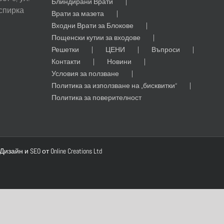
Блиндирани Врати
 спирка
Врати за мазета
Входни Врати за Блокове
Пощенски кутии за входове
Решетки
ЦЕНИ
Въпроси
Контакти
Новини
Условия за ползване
Политика за използване на „бисквитки“
Политика за поверителност
 Дизайн
и
SEO
от
Online Creations
Ltd