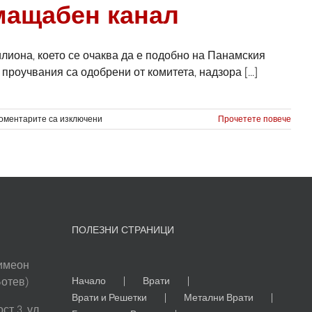
мащабен канал
 билиона, което се очаква да е подобно на Панамския
проучвания са одобрени от комитета, надзора [...]
за
оментарите са изключени
Прочетете повече
Предстои
изграждането
на
нов
мащабен
канал
ПОЛЕЗНИ СТРАНИЦИ
Симеон
Ботев)
Начало
Врати
Врати и Решетки
Метални Врати
т 3, ул.