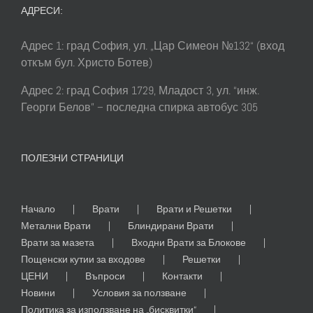
АДРЕСИ:
Адрес 1: град София, ул. „Цар Симеон №132“ (вход
откъм бул. Христо Ботев)
Адрес 2: град София 1729, Младост 3, ул. “инж.
Георги Белов” – последна спирка автобус 305
ПОЛЕЗНИ СТРАНИЦИ
Начало
Врати
Врати и Решетки
Метални Врати
Блиндирани Врати
Врати за мазета
Входни Врати за Блокове
Пощенски кутии за входове
Решетки
ЦЕНИ
Въпроси
Контакти
Новини
Условия за ползване
Политика за използване на „бисквитки“