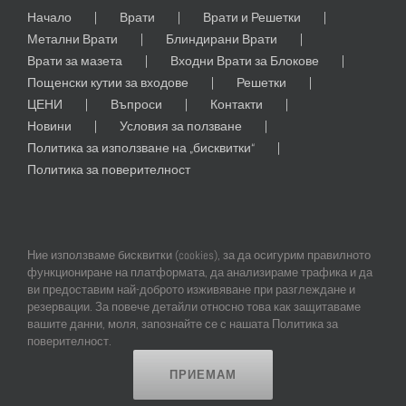
Начало
Врати
Врати и Решетки
Метални Врати
Блиндирани Врати
Врати за мазета
Входни Врати за Блокове
Пощенски кутии за входове
Решетки
ЦЕНИ
Въпроси
Контакти
Новини
Условия за ползване
Политика за използване на „бисквитки“
Политика за поверителност
Ние използваме бисквитки (cookies), за да осигурим правилното
функциониране на платформата, да анализираме трафика и да
ви предоставим най-доброто изживяване при разглеждане и
резервации. За повече детайли относно това как защитаваме
© Copyright
2026 |
All
Rights
Reserved
|
Професионален
Уеб
вашите данни, моля, запознайте се с нашата Политика за
Дизайн
и
SEO
от
Online Creations
Ltd
поверителност.
ПРИЕМАМ
Facebook