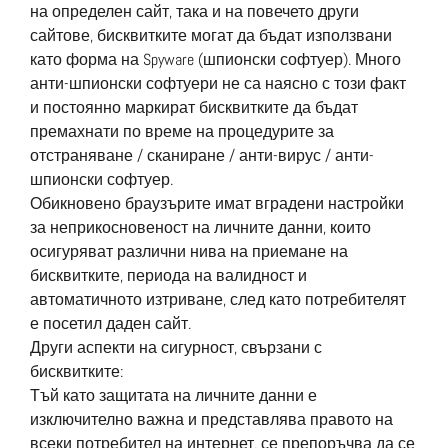
на определен сайт, така и на повечето други
сайтове, бисквитките могат да бъдат използвани
като форма на Spyware (шпионски софтуер). Много
анти-шпионски софтуери не са наясно с този факт
и постоянно маркират бисквитките да бъдат
премахнати по време на процедурите за
отстраняване / сканиране / анти-вирус / анти-
шпионски софтуер.
Обикновено браузърите имат вградени настройки
за неприкосновеност на личните данни, които
осигуряват различни нива на приемане на
бисквитките, периода на валидност и
автоматичното изтриване, след като потребителят
е посетил даден сайт.
Други аспекти на сигурност, свързани с
бисквитките:
Тъй като защитата на личните данни е
изключително важна и представлява правото на
всеки потребител на интернет, се препоръчва да се