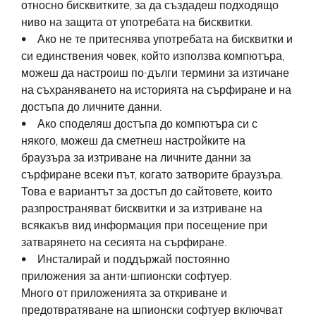
относно бисквитките, за да създадеш подходящо
ниво на защита от употребата на бисквитки.
• Ако не те притеснява употребата на бисквитки и
си единствения човек, който използва компютъра,
можеш да настроиш по-дълги термини за изтичане
на съхраняването на историята на сърфиране и на
достъпа до личните данни.
• Ако споделяш достъпа до компютъра си с
някого, можеш да сметнеш настройките на
браузъра за изтриване на личните данни за
сърфиране всеки път, когато затворите браузъра.
Това е вариантът за достъп до сайтовете, които
разпространяват бисквитки и за изтриване на
всякакъв вид информация при посещение при
затварянето на сесията на сърфиране.
• Инсталирай и поддържай постоянно
приложения за анти-шпионски софтуер.
Много от приложенията за откриване и
предотвратяване на шпионски софтуер включват