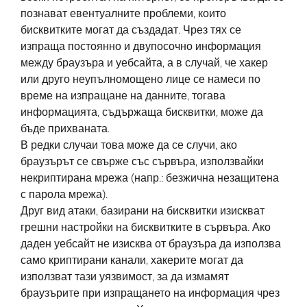
познават евентуалните проблеми, които
бисквитките могат да създадат. Чрез тях се
изпраща постоянно и двупосочно информация
между браузъра и уебсайта, а в случай, че хакер
или друго неупълномощено лице се намеси по
време на изпращане на данните, тогава
информацията, съдържаща бисквитки, може да
бъде прихваната.
В редки случаи това може да се случи, ако
браузърът се свърже със сървъра, използвайки
некриптирана мрежа (напр.: безжична незащитена
с парола мрежа).
Друг вид атаки, базирани на бисквитки изискват
грешни настройки на бисквитките в сървъра. Ако
даден уебсайт не изисква от браузъра да използва
само криптирани канали, хакерите могат да
използват тази уязвимост, за да измамят
браузърите при изпращането на информация чрез