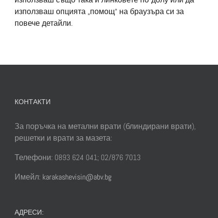
използваш опцията „помощ“ на браузъра си за
повече детайли.
КОНТАКТИ
За поръчка на метални врати (блиндирани врати),
решетки и врати за мазета:
Телефони: 0893 624 041; 02/876 7013
Имейл:
karakashevisin@abv.bg
АДРЕСИ: