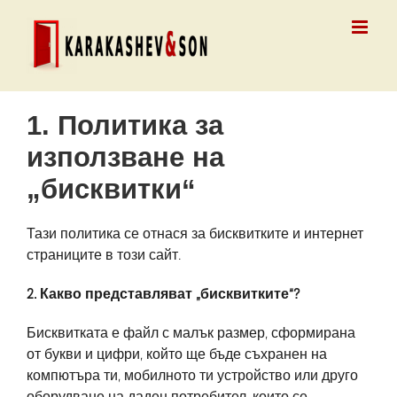
Skip
to
content
1. Политика за
използване на
„бисквитки“
Тази политика се отнася за бисквитките и интернет
страниците в този сайт.
2. Какво представляват „бисквитките“?
Бисквитката е файл с малък размер, сформирана
от букви и цифри, който ще бъде съхранен на
компютъра ти, мобилното ти устройство или друго
оборудване на даден потребител, които се