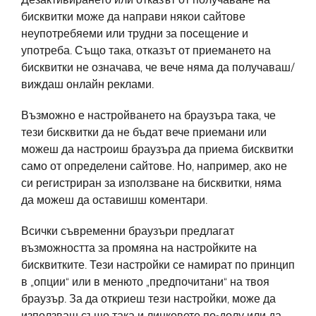
бисквитки може да направи някои сайтове
неупотребяеми или трудни за посещение и
употреба. Също така, отказът от приемането на
бисквитки не означава, че вече няма да получаваш/
виждаш онлайн реклами.
Възможно е настройването на браузъра така, че
тези бисквитки да не бъдат вече приемани или
можеш да настроиш браузъра да приема бисквитки
само от определени сайтове. Но, например, ако не
си регистриран за използване на бисквитки, няма
да можеш да оставишш коментари.
Всички съвременни браузъри предлагат
възможността за промяна на настройките на
бисквитките. Тези настройки се намират по принцип
в „опции“ или в менюто „предпочитани“ на твоя
браузър. За да откриеш тези настройки, може да
използваш също така и линковете по-долу или да