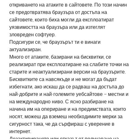
откриването на атаките в сайтовете. По този начин
се предотвратява браузъра от достъпа на
сайтовете, които биха могли да експлоатират
уязвимостта на браузъра или да изтеглят
зловреден софтуер.
Подсигури се, че браузърът ти е винаги
актуализиран.
Много от атаките, базирани на бисквитки, се
реализират при експлоатиране на слабите точки на
старите и неактуализирани версии на браузърите.
Бисквитките са навсякъде и не могат да бъдат
избегнати, ако искаш да се радваш на достъпа до
най-добрите и най-големите уебсайтове – местни и
на международно ниво. С ясно разбиране на
начина им на опериране и на предимствата, които
носят, можеш да вземеш необходимите мерки за
сигурност така, че да сърфираш с уверение в
интернет.
Дезактивирането или отказът от получаване на