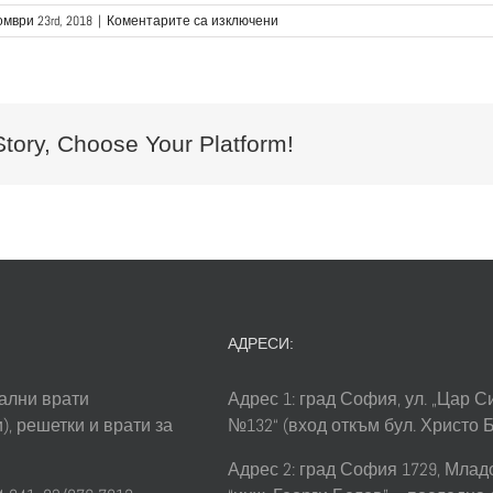
за
омври 23rd, 2018
|
Коментарите са изключени
Входни
Врати
Story, Choose Your Platform!
АДРЕСИ:
ални врати
Адрес 1: град София, ул. „Цар 
), решетки и врати за
№132“ (вход откъм бул. Христо 
Адрес 2: град София 1729, Младос