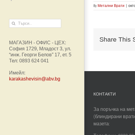
By
Метални Врати
|
окт
Търсене
...
Share This 
МАГАЗИН - ОФИС - ЦЕХ:
София 1729, Младост 3, ул.
“инж. Георги Белов” 17, ет. 5
Тел: 0893 624 041
Имейл:
karakashevisin@abv.bg
КОНТАКТИ
За поръчка на мет
(блиндирани врати
мазета: