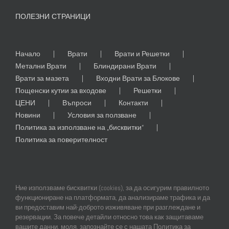
ПОЛЕЗНИ СТРАНИЦИ
Начало
Врати
Врати и Решетки
Метални Врати
Блиндирани Врати
Врати за мазета
Входни Врати за Блокове
Пощенски кутии за входове
Решетки
ЦЕНИ
Въпроси
Контакти
Новини
Условия за ползване
Политика за използване на „бисквитки“
Политика за поверителност
Ние използваме бисквитки (cookies), за да осигурим правилното
функциониране на платформата, да анализираме трафика и да
ви предоставим най-доброто изживяване при разглеждане и
резервации. За повече детайли относно това как защитаваме
© Copyright
2026 |
All
Rights
Reserved
|
Професионален
Уеб
вашите данни, моля, запознайте се с нашата Политика за