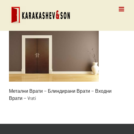
Skip
to
content
Метални Врати – Блиндирани Врати – Входни
Врати – Vrati